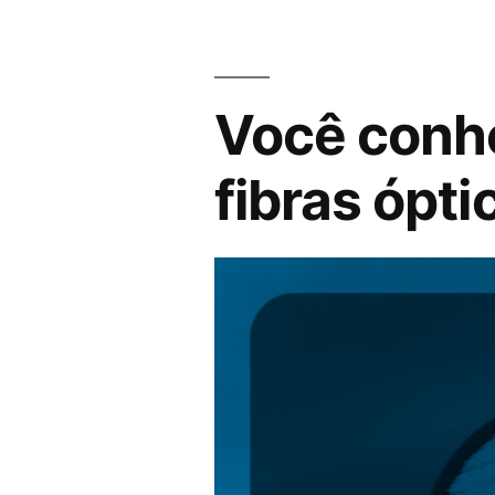
Você conhe
fibras ópti