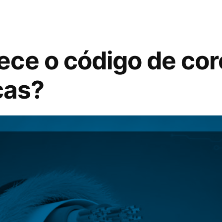
ce o código de cor
cas?