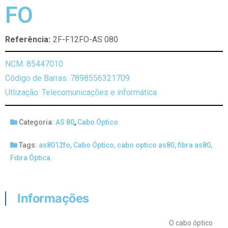
FO
Referência:
2F-F12FO-AS 080
NCM: 85447010
Código de Barras: 7898556321709
Utlização: Telecomunicações e informática
Categoria:
AS 80
,
Cabo Óptico
Tags:
as8012fo
,
Cabo Óptico
,
cabo optico as80
,
fibra as80
,
Fibra Óptica.
Informações
O cabo óptico