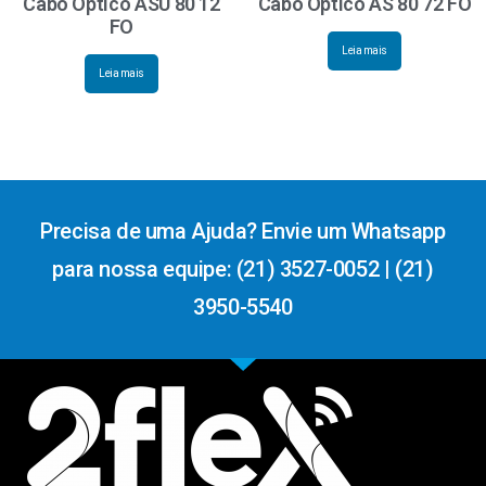
Cabo Óptico ASU 80 12
Cabo Óptico AS 80 72 FO
FO
Leia mais
Leia mais
Precisa de uma Ajuda? Envie um Whatsapp
para nossa equipe: (21) 3527-0052 | (21)
3950-5540