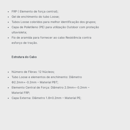
FRP ( Elemento de força central);
Gel de enchimento do tubo Loose;
Tubos Loose coloridos para melhor identificação dos grupos;
Capa de Polietileno (PE) para utilização Outdoor com proteção
ultavioleta;
Fio de aramida para fornecer ao cabo Resistência contra
esforço de tração.
Estrutura do Cabo
Número de Fibras: 12 Núcleos;
Tubo Loose e elementos de enchimento: Diâmetro
Ф2.2mm+-0.2mm – Material PBT;
Elemento Central de Força: Diâmetro 2.0mm+-0.2mm –
Material FRP;
Capa Externa: Diâmetro 1.8±0.2mm – Material PE;