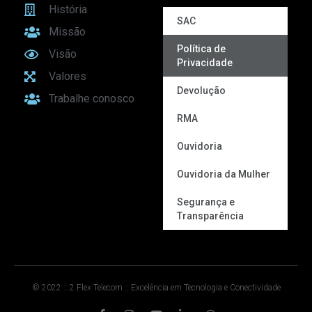
História
SAC
Missão
Política de
Visão
Privacidade
Valores
Devolução
Trabalhe conosco
RMA
Ouvidoria
Ouvidoria da Mulher
Segurança e
Transparência
© 2022 :: 2 Flex Telecom :: Excelência em Tecnologia e Conectividade