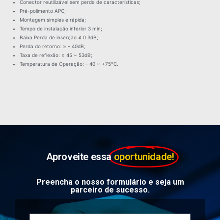
Conector reutilizável sem perda de características;
Pré-polimento APC;
Montagem simples e rápida;
Tempo de instalação inferior 3 min;
Baixa Perda de inserção ≤ 0.3dB;
Perda do retorno: ≥ – 40dB;
Taxa de reflexão: ≥ 45 ~ 53dB;
Temperatura de Operação: – 40 ~ +75°C.
Aproveite essa
oportunidade!
Preencha o nosso formulário e seja um
parceiro de sucesso.