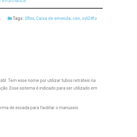
 informática
,
Tags:
2flex
,
Caixa de emenda
,
ceo
,
svt24fo
l .Tem esse nome por utilizar tubos retráteis na
ção. Esse sistema é indicado para ser utilizado em
ma de escada para facilitar o manuseio.