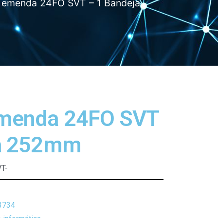
 emenda 24FO SVT – 1 Bandeja
emenda 24FO SVT
ja 252mm
T-
3734