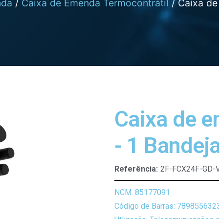
nda
/
Caixa de Emenda Termocontrátil
/ Caixa de
Caixa de 
- 1 Bande
Referência:
2F-FCX24F-GD-V
NCM: 85177091
Código de Barras: 789855632