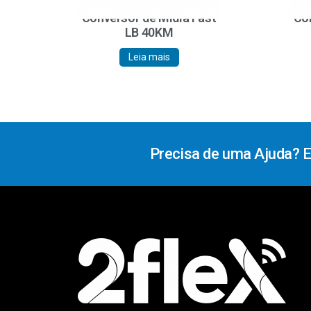
Conversor de Mídia Fast
Con
LB 40KM
Leia mais
Precisa de uma Ajuda? 