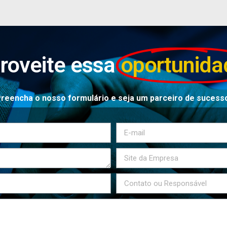
roveite essa
oportunida
reencha o nosso formulário e seja um parceiro de sucess