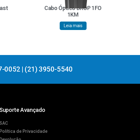
Fast
Cabo Óptico DROP 1FO
1KM
Leia mais
7-0052 | (21) 3950-5540
Suporte Avançado
SAC
Política de Privacidade
Devolução