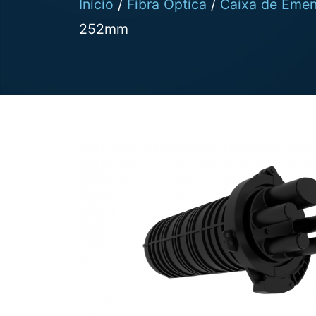
Início
/
Fibra Óptica
/
Caixa de Eme
252mm