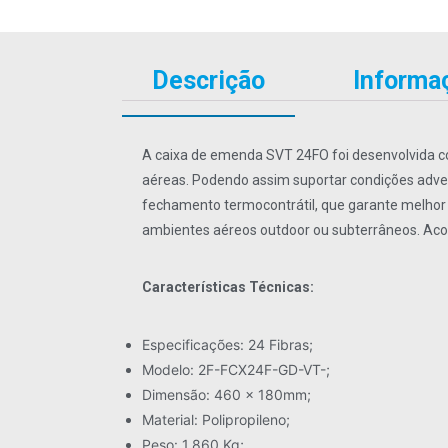
Descrição
Informaç
A caixa de emenda SVT 24FO foi desenvolvida com
aéreas. Podendo assim suportar condições adver
fechamento termocontrátil, que garante melhor ve
ambientes aéreos outdoor ou subterrâneos. Acomo
Características Técnicas:
Especificações: 24 Fibras;
Modelo: 2F-FCX24F-GD-VT-;
Dimensão: 460 x 180mm;
Material: Polipropileno;
Peso: 1,860 Kg;