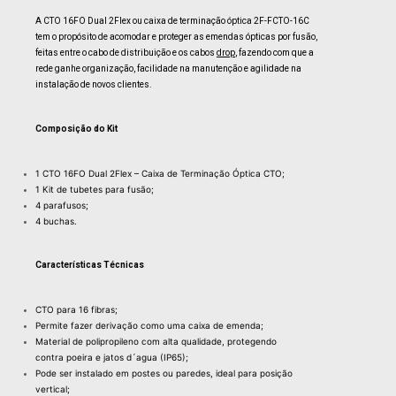
A CTO 16FO Dual 2Flex ou caixa de terminação óptica 2F-FCTO-16C
tem o propósito de acomodar e proteger as emendas ópticas por fusão,
feitas entre o cabo de distribuição e os cabos
drop
, fazendo com que a
rede ganhe organização, facilidade na manutenção e agilidade na
instalação de novos clientes.
Composição do Kit
1 CTO 16FO Dual 2Flex – Caixa de Terminação Óptica CTO;
1 Kit de tubetes para fusão;
4 parafusos;
4 buchas.
Características Técnicas
CTO para 16 fibras;
Permite fazer derivação como uma caixa de emenda;
Material de polipropileno com alta qualidade, protegendo
contra poeira e jatos d´agua (IP65);
Pode ser instalado em postes ou paredes, ideal para posição
vertical;