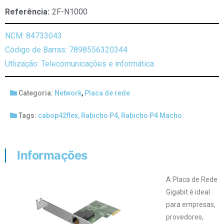
Referência:
2F-N1000
NCM: 84733043
Código de Barras: 7898556320344
Utlização: Telecomunicações e informática
Categoria:
Network
,
Placa de rede
Tags:
cabop42flex
,
Rabicho P4
,
Rabicho P4 Macho.
Informações
A Placa de Rede
Gigabit é ideal
para empresas,
provedores,