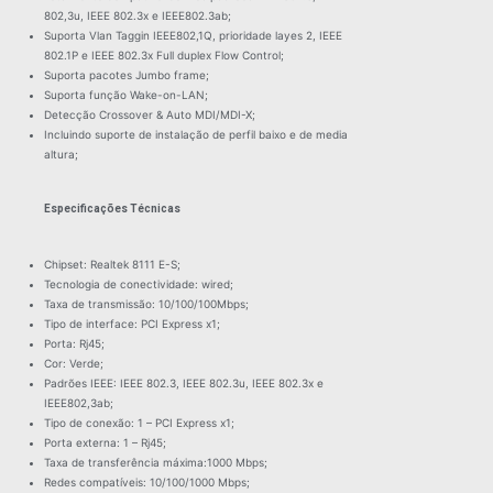
802,3u, IEEE 802.3x e IEEE802.3ab;
Suporta Vlan Taggin IEEE802,1Q, prioridade layes 2, IEEE
802.1P e IEEE 802.3x Full duplex Flow Control;
Suporta pacotes Jumbo frame;
Suporta função Wake-on-LAN;
Detecção Crossover & Auto MDI/MDI-X;
Incluindo suporte de instalação de perfil baixo e de media
altura;
Especificações Técnicas
Chipset: Realtek 8111 E-S;
Tecnologia de conectividade: wired;
Taxa de transmissão: 10/100/100Mbps;
Tipo de interface: PCI Express x1;
Porta: Rj45;
Cor: Verde;
Padrões IEEE: IEEE 802.3, IEEE 802.3u, IEEE 802.3x e
IEEE802,3ab;
Tipo de conexão: 1 – PCI Express x1;
Porta externa: 1 – Rj45;
Taxa de transferência máxima:1000 Mbps;
Redes compatíveis: 10/100/1000 Mbps;