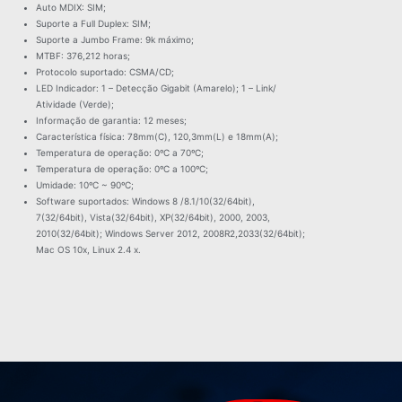
Auto MDIX: SIM;
Suporte a Full Duplex: SIM;
Suporte a Jumbo Frame: 9k máximo;
MTBF: 376,212 horas;
Protocolo suportado: CSMA/CD;
LED Indicador: 1 – Detecção Gigabit (Amarelo); 1 – Link/
Atividade (Verde);
Informação de garantia: 12 meses;
Característica física: 78mm(C), 120,3mm(L) e 18mm(A);
Temperatura de operação: 0ºC a 70ºC;
Temperatura de operação: 0ºC a 100ºC;
Umidade: 10ºC ~ 90ºC;
Software suportados: Windows 8 /8.1/10(32/64bit),
7(32/64bit), Vista(32/64bit), XP(32/64bit), 2000, 2003,
2010(32/64bit); Windows Server 2012, 2008R2,2033(32/64bit);
Mac OS 10x, Linux 2.4 x.