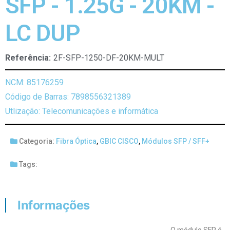
SFP - 1.25G - 20KM -
LC DUP
Referência:
2F-SFP-1250-DF-20KM-MULT
NCM: 85176259
Código de Barras: 7898556321389
Utlização: Telecomunicações e informática
Categoria:
Fibra Óptica
,
GBIC CISCO
,
Módulos SFP / SFF+
Tags:
Informações
O módulo SFP é