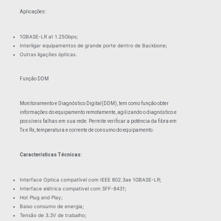
Aplicações:
1GBASE-LR at 1.25Gbps;
Interligar equipamentos de grande porte dentro de Backbone;
Outras ligações ópticas.
Função DDM
Monitoramento e Diagnóstico Digital(DDM), tem como função obter
informações do equipamento remotamente, agilizando o diagnóstico e
possíveis falhas em sua rede. Permite verificar a potência da fibra em
Tx e Rx, temperatura e corrente de consumo do equipamento.
Características Técnicas:
Interface Optica compatível com IEEE 802.3ae 1GBASE-LR;
Interface elétrica compativel com SFF-8431;
Hot Plug and Play;
Baixo consumo de energia;
Tensão de 3.3V de trabalho;