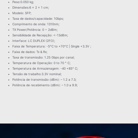
Peso:0.050 kg;
Dimensões:6 × 2 × 1 cm;
Modelo: SFP;
Taxa de dados/capacidade: 1Gbps;
Comprimento de onda: 1310nm;
TX Power/Potência: 0 ~ 2dBm;
Sensibilidade de Recepção: <-13dBm;
Interface: LC DUPLEX (2FO);
Faixa de Temperatura: -5°C to +70°C | Single +3.3V ;
Faixa de dados: Tx & Rx;
Taxa de transmissão: 1.25 Gbps por canal;
Temperatura de Operação: 0 to 70 ° C;
Temperatura de Armazenagem: -40 +85° C;
Tensão de trabalho:3.3V nominal;
Potência de transmissão (dBm): – 1.2 a 7.3;
Potência de recebimento (dBm): – 1.0 a 9.9;