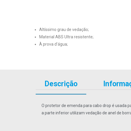
Altíssimo grau de vedação;
Material ABS Ultra resistente;
À prova d’água;
Descrição
Informaç
O protetor de emenda para cabo drop é usada pa
a parte inferior utilizam vedação de anel de bo