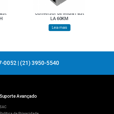
Fast
Conversor de Mídia Fast
CH
LA 60KM
Leia mais
7-0052 | (21) 3950-5540
Suporte Avançado
SAC
Política de Privacidade