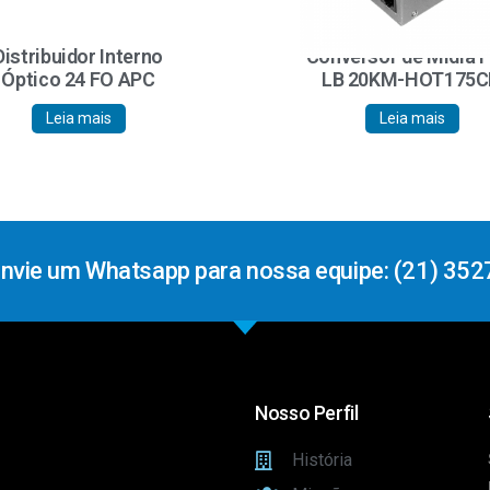
Distribuidor Interno
Conversor de Mídia 
Óptico 24 FO APC
LB 20KM-HOT175
Leia mais
Leia mais
Envie um Whatsapp para nossa equipe: (21) 352
Nosso Perfil
História