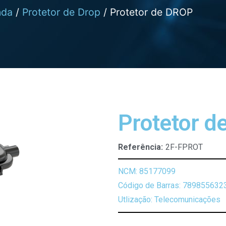
nda
/
Protetor de Drop
/ Protetor de DROP
Protetor d
Referência:
2F-FPROT
NCM: 85177099
Código de Barras: 789855632
Utlização: Telecomunicações