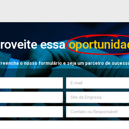
roveite essa
oportunida
reencha o nosso formulário e seja um parceiro de sucess