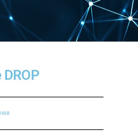
e DROP
3468