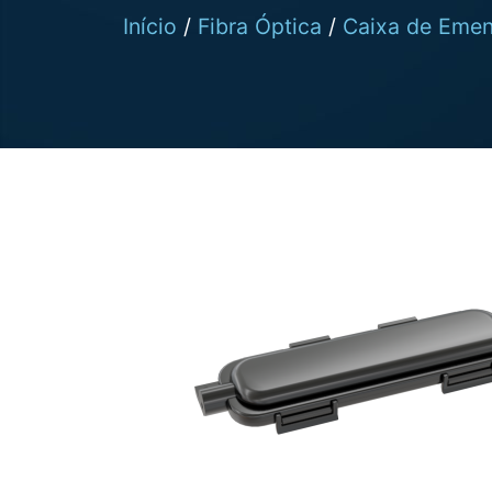
Início
/
Fibra Óptica
/
Caixa de Eme