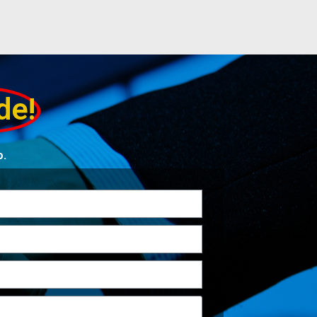
de!
o.