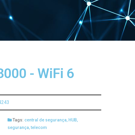
000 - WiFi 6
4243
Tags:
central de segurança
,
HUB
,
segurança
,
telecom