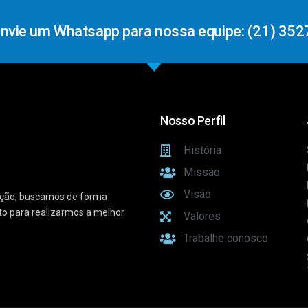
Envie um Whatsapp para nossa equipe: (21) 352
Nosso Perfil
História
Missão
Visão
vação, buscamos de forma
sto para realizarmos a melhor
Valores
Trabalhe conosco