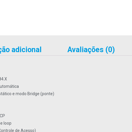
ão adicional
Avaliações (0)
84.X
utomática
tático e modo Bridge (ponte)
HCP
e loop
 Controle de Acesso)