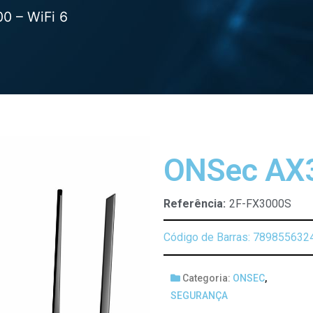
0 – WiFi 6
ONSec AX3
Referência:
2F-FX3000S
Código de Barras: 789855632
Categoria:
ONSEC
,
SEGURANÇA