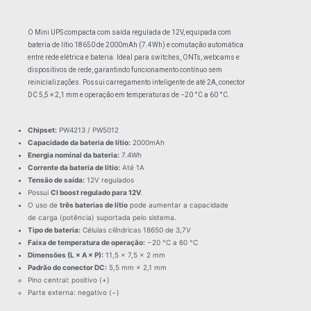
O Mini UPS compacta com saída regulada de 12V, equipada com
bateria de lítio 18650 de 2000mAh (7.4Wh) e comutação automática
entre rede elétrica e bateria. Ideal para switches, ONTs, webcams e
dispositivos de rede, garantindo funcionamento contínuo sem
reinicializações. Possui carregamento inteligente de até 2A, conector
DC 5,5 × 2,1 mm e operação em temperaturas de −20 °C a 60 °C.
Chipset:
PW4213 / PW5012
Capacidade da bateria de lítio:
2000mAh
Energia nominal da bateria:
7.4Wh
Corrente da bateria de lítio:
Até 1A
Tensão de saída:
12V regulados
Possui
CI boost regulado para 12V
.
O uso de
três baterias de lítio
pode aumentar a capacidade
de carga (potência) suportada pelo sistema.
Tipo de bateria:
Células cilíndricas 18650 de 3,7V
Faixa de temperatura de operação:
−20 °C a 60 °C
Dimensões (L × A × P):
11,5 × 7,5 × 2 mm
Padrão do conector DC:
5,5 mm × 2,1 mm
Pino central: positivo (+)
Parte externa: negativo (−)