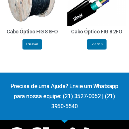
Cabo Óptico FIG 8 8FO
Cabo Óptico FIG 8 2FO
Leia mais
Leia mais
Precisa de uma Ajuda? Envie um Whatsapp
para nossa equipe: (21) 3527-0052 | (21)
3950-5540