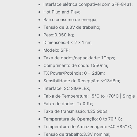
Interface elétrica compativel com SFF-8431;
Hot Plug and Play;
Baixo consumo de energia;
Tensão de 3.3V de trabalho;
Peso:0.050 kg;
Dimensões:6 × 2 × 1 cm;
Modelo: SFP;
Taxa de dados/capacidade: 1Gbps;
Comprimento de onda: 1550nm;
TX Power/Potência: 0 ~ 2dBm;
Sensibilidade de Recepção: <-13dBm;
Interface: SC SIMPLEX;
Faixa de Temperatura: -5°C to +70°C | Single 
Faixa de dados: Tx & Rx;
Taxa de transmissão: 1.25 Gbps;
Temperatura de Operação: 0 to 70 ° C;
Temperatura de Armazenagem: -40 +85° C;
Tensão de trabalho:3.3V nominal;