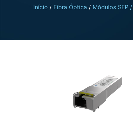
Início
/
Fibra Óptica
/
Módulos SFP /