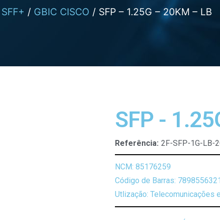
 SFF+
/
GBIC CISCO
/ SFP – 1.25G – 20KM – LB
SFP - 1.25
Referência:
2F-SFP-1G-LB-
NCM: 85176259
Código de Barras: 789855632
Utlização: Telecomunicações e