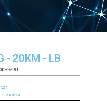
G - 20KM - LB
20KM-MULT
1334
 informática