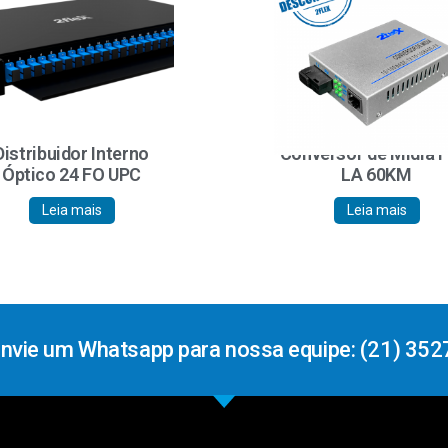
Distribuidor Interno
Conversor de Mídia 
Óptico 24 FO UPC
LA 60KM
Leia mais
Leia mais
Envie um Whatsapp para nossa equipe: (21) 352