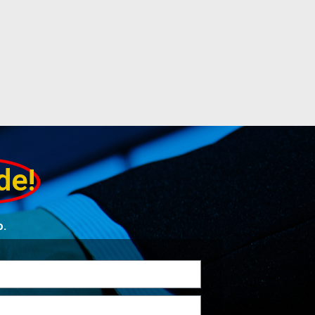
de!
o.