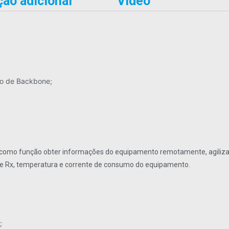
ão adicional
Vídeo
ro de Backbone;
 como função obter informações do equipamento remotamente, agilizan
Tx e Rx, temperatura e corrente de consumo do equipamento.
;