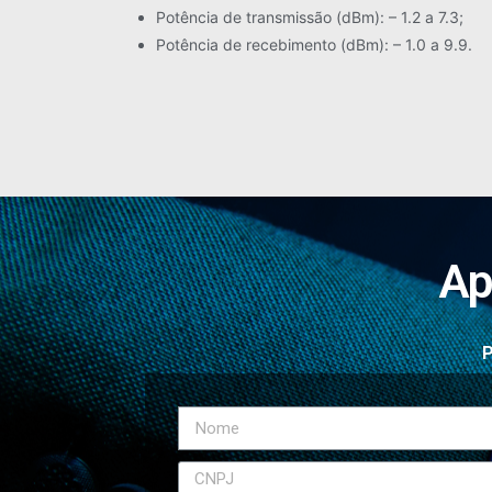
Potência de transmissão (dBm): – 1.2 a 7.3;
Potência de recebimento (dBm): – 1.0 a 9.9.
Ap
P