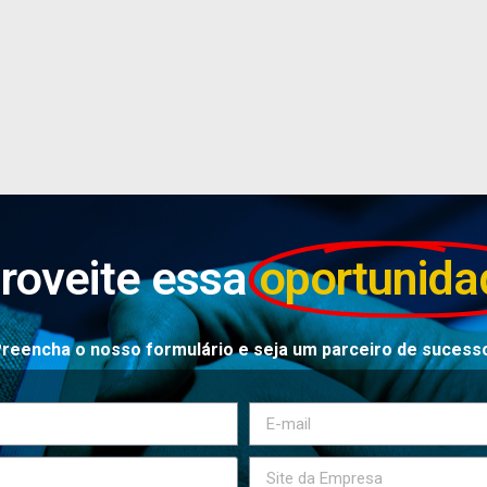
roveite essa
oportunida
reencha o nosso formulário e seja um parceiro de sucess