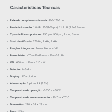
Características Técnicas
Faixa de comprimento de onda:
800–1700 nm
Perda de inserção:
1.0 dB (250/900 μm) / 1.5 dB (2.0–3.0 mm)
Tipos de fibra suportados:
250 μm, 900 μm, 2 mm, 3 mm
Sinal identificado:
270 Hz, 1 kHz, 2 kHz
Funções integradas:
Power Meter + VFL
Power Meter:
-70~+10 dBm ou -50~+26 dBm
VFL:
650 nm ±10 nm / 10 mW
Detector:
InGaAs
Display:
LED colorido
Alimentação:
2 pilhas AA (1.5V)
Temperatura de operação:
-20°C a +60°C
Temperatura de armazenamento:
-30°C a +70°C
Dimensões:
220 × 38 × 28 mm
Peso:
145 g