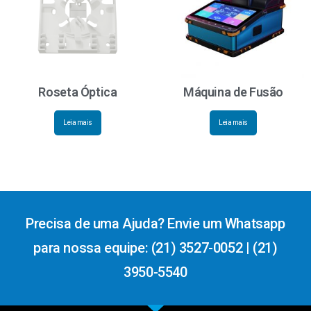
Roseta Óptica
Máquina de Fusão
Leia mais
Leia mais
Precisa de uma Ajuda? Envie um Whatsapp
para nossa equipe: (21) 3527-0052 | (21)
3950-5540