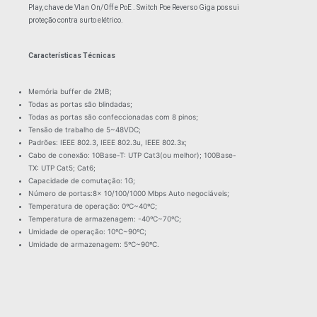
Play, chave de Vlan On/Off e PoE . Switch Poe Reverso Giga possui
proteção contra surto elétrico.
Características Técnicas
Memória buffer de 2MB;
Todas as portas são blindadas;
Todas as portas são confeccionadas com 8 pinos;
Tensão de trabalho de 5~48VDC;
Padrões: IEEE 802.3, IEEE 802.3u, IEEE 802.3x;
Cabo de conexão: 10Base-T: UTP Cat3(ou melhor); 100Base-
TX: UTP Cat5; Cat6;
Capacidade de comutação: 1G;
Número de portas:8x 10/100/1000 Mbps Auto negociáveis;
Temperatura de operação: 0ºC~40ºC;
Temperatura de armazenagem: -40ºC~70ºC;
Umidade de operação: 10ºC~90ºC;
Umidade de armazenagem: 5ºC~90ºC.