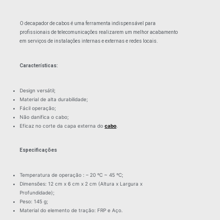
O decapador de cabos é uma ferramenta indispensável para
profissionais de telecomunicações realizarem um melhor acabamento
em serviços de instalações internas e externas e redes locais.
Características:
Design versátil;
Material de alta durabilidade;
Fácil operação;
Não danifica o cabo;
Eficaz no corte da capa externa do
cabo
.
Especificações
Temperatura de operação : – 20 ºC ~ 45 ºC;
Dimensões: 12 cm x 6 cm x 2 cm (Altura x Largura x
Profundidade);
Peso: 145 g;
Material do elemento de tração: FRP e Aço.