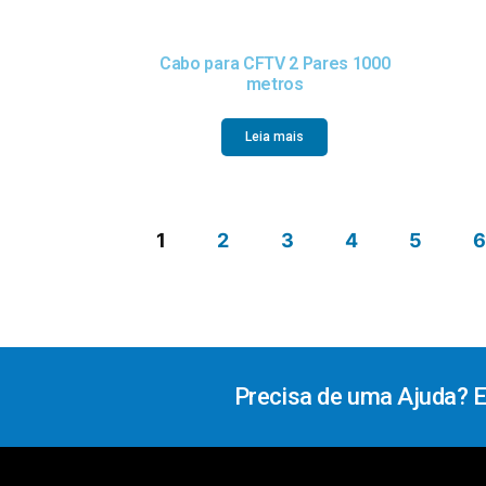
Cabo para CFTV 2 Pares 1000
metros
Leia mais
1
2
3
4
5
Precisa de uma Ajuda? 