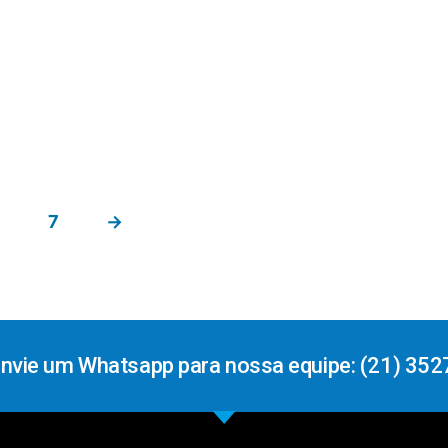
6
7
→
Envie um Whatsapp para nossa equipe: (21) 352