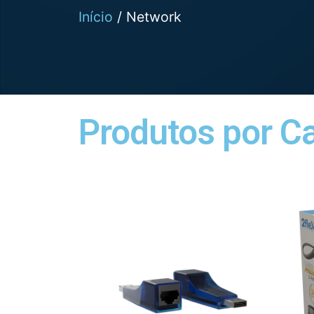
Início
/ Network
Produtos por C