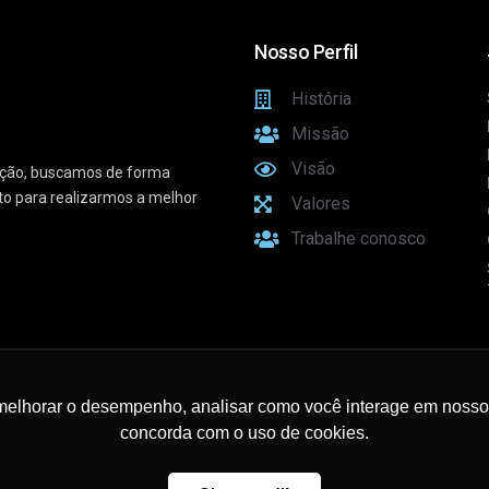
Nosso Perfil
História
Missão
Visão
vação, buscamos de forma
sto para realizarmos a melhor
Valores
Trabalhe conosco
e Conectividade
melhorar o desempenho, analisar como você interage em nosso sit
concorda com o uso de cookies.