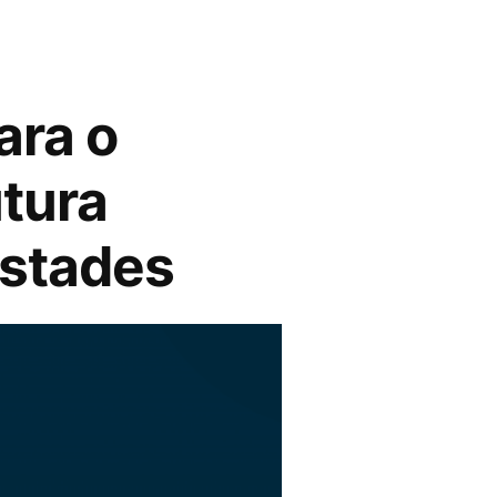
ara o
tura
estades