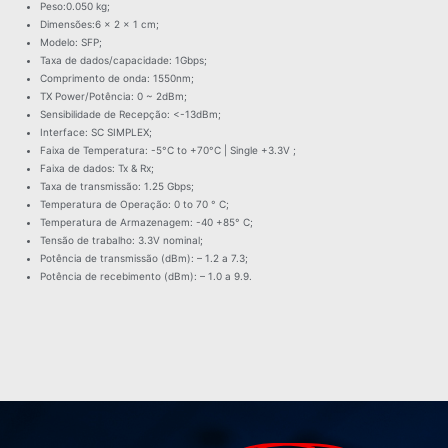
Peso:0.050 kg;
Dimensões:6 × 2 × 1 cm;
Modelo: SFP;
Taxa de dados/capacidade: 1Gbps;
Comprimento de onda: 1550nm;
TX Power/Potência: 0 ~ 2dBm;
Sensibilidade de Recepção: <-13dBm;
Interface: SC SIMPLEX;
Faixa de Temperatura: -5°C to +70°C | Single +3.3V ;
Faixa de dados: Tx & Rx;
Taxa de transmissão: 1.25 Gbps;
Temperatura de Operação: 0 to 70 ° C;
Temperatura de Armazenagem: -40 +85° C;
Tensão de trabalho: 3.3V nominal;
Potência de transmissão (dBm): – 1.2 a 7.3;
Potência de recebimento (dBm): – 1.0 a 9.9.