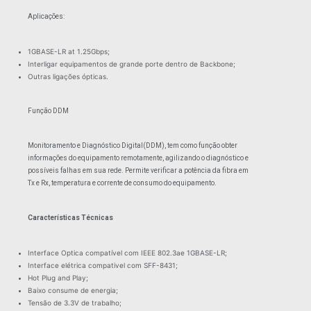
Aplicações:
1GBASE-LR at 1.25Gbps;
Interligar equipamentos de grande porte dentro de Backbone;
Outras ligações ópticas.
Função DDM
Monitoramento e Diagnóstico Digital(DDM), tem como função obter
informações do equipamento remotamente, agilizando o diagnóstico e
possíveis falhas em sua rede. Permite verificar a potência da fibra em
Tx e Rx, temperatura e corrente de consumo do equipamento.
Características Técnicas
Interface Optica compatível com IEEE 802.3ae 1GBASE-LR;
Interface elétrica compativel com SFF-8431;
Hot Plug and Play;
Baixo consume de energia;
Tensão de 3.3V de trabalho;