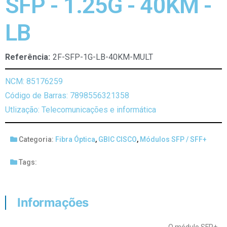
SFP - 1.25G - 40KM -
LB
Referência:
2F-SFP-1G-LB-40KM-MULT
NCM: 85176259
Código de Barras: 7898556321358
Utlização: Telecomunicações e informática
Categoria:
Fibra Óptica
,
GBIC CISCO
,
Módulos SFP / SFF+
Tags:
Informações
O módulo SFP+