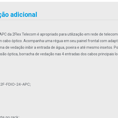
ão adicional
-APC da 2Flex Telecom é apropriado para utilização em rede de telecom
m cabo óptico. Acompanha uma régua em seu painel frontal com adaptad
 de vedação inibir a entrada de água, poeira e até mesmo insetos. Pos
o óptica, borracha de vedação nas 4 entradas dos cabos principais loc
O-2F-FDIO-24-APC;
te no rack;