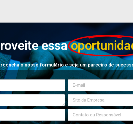
roveite essa
oportunida
reencha o nosso formulário e seja um parceiro de sucess