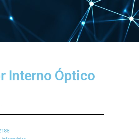
r Interno Óptico
C
2188