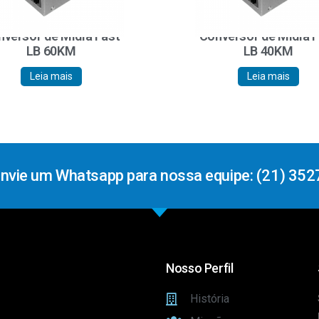
versor de Mídia Fast
Conversor de Mídia 
LB 60KM
LB 40KM
Leia mais
Leia mais
Envie um Whatsapp para nossa equipe: (21) 352
Nosso Perfil
História