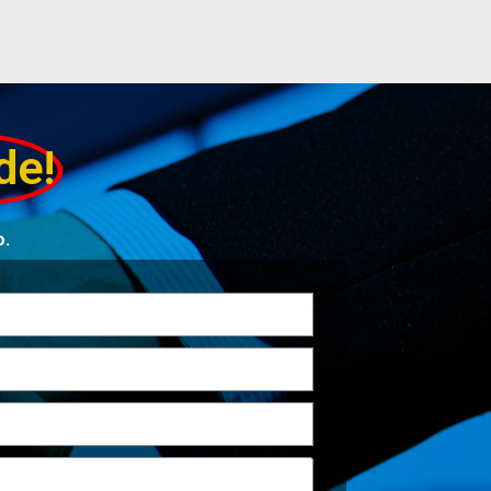
de!
o.