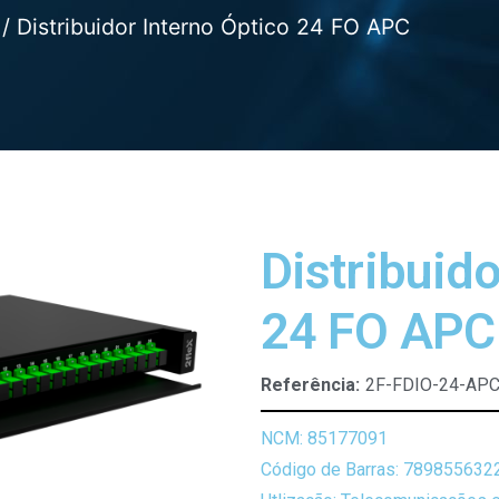
/ Distribuidor Interno Óptico 24 FO APC
Distribuido
24 FO APC
Referência:
2F-FDIO-24-AP
NCM: 85177091
Código de Barras: 789855632