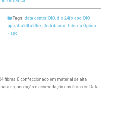
 informática
Tags:
data center
,
DIO
,
dio 24fo apc
,
DIO
apc
,
dio24fo2flex
,
Distribuidor Interno Óptico
- apc
 24 fibras. É confeccionado em material de alta
al para organização e acomodação das fibras no Data