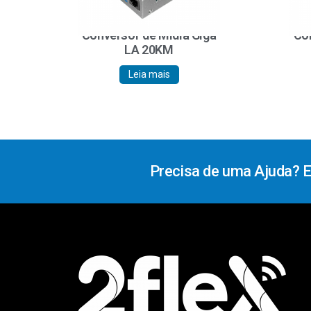
Conversor de Mídia Giga
Con
LA 20KM
Leia mais
Precisa de uma Ajuda? 