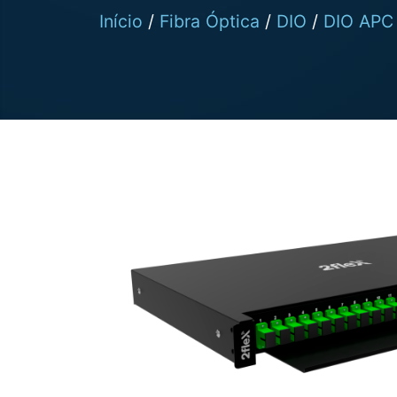
Início
/
Fibra Óptica
/
DIO
/
DIO APC