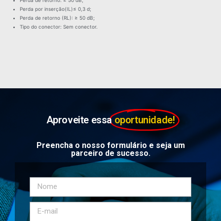
Perda por inserção(IL)≤ 0,3 d;
Perda de retorno (RL): ≥ 50 dB;
Tipo do conector: Sem conector.
Aproveite essa
oportunidade!
Preencha o nosso formulário e seja um
parceiro de sucesso.