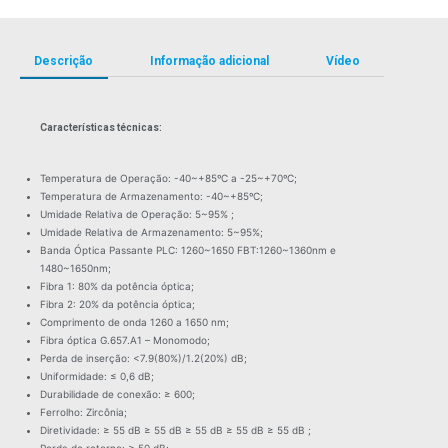
Descrição
Informação adicional
Vídeo
Características técnicas:
Temperatura de Operação: -40~+85ºC a -25~+70ºC;
Temperatura de Armazenamento: -40~+85ºC;
Umidade Relativa de Operação: 5~95% ;
Umidade Relativa de Armazenamento: 5~95%;
Banda Óptica Passante PLC: 1260~1650 FBT:1260~1360nm e
1480~1650nm;
Fibra 1: 80% da potência óptica;
Fibra 2: 20% da potência óptica;
Comprimento de onda 1260 a 1650 nm;
Fibra óptica G.657.A1 – Monomodo;
Perda de inserção: <7.9(80%)/1.2(20%) dB;
Uniformidade: ≤ 0,6 dB;
Durabilidade de conexão: ≥ 600;
Ferrolho: Zircônia;
Diretividade: ≥ 55 dB ≥ 55 dB ≥ 55 dB ≥ 55 dB ≥ 55 dB ;
Perda de retorno: ≥ 50 dB;