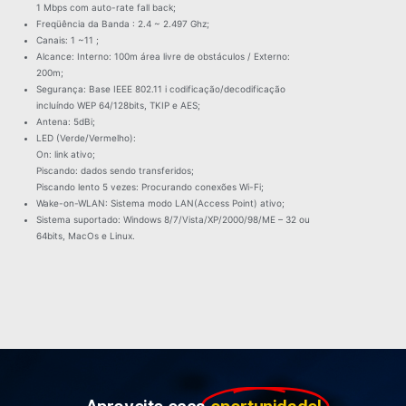
1 Mbps com auto-rate fall back;
Freqüência da Banda : 2.4 ~ 2.497 Ghz;
Canais: 1 ~11 ;
Alcance: Interno: 100m área livre de obstáculos / Externo:
200m;
Segurança: Base IEEE 802.11 i codificação/decodificação
incluíndo WEP 64/128bits, TKIP e AES;
Antena: 5dBi;
LED (Verde/Vermelho):
On: link ativo;
Piscando: dados sendo transferidos;
Piscando lento 5 vezes: Procurando conexões Wi-Fi;
Wake-on-WLAN: Sistema modo LAN(Access Point) ativo;
Sistema suportado: Windows 8/7/Vista/XP/2000/98/ME – 32 ou
64bits, MacOs e Linux.