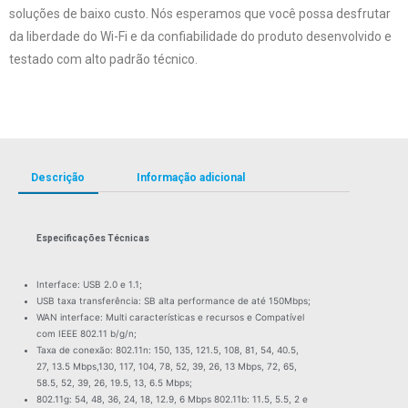
soluções de baixo custo. Nós esperamos que você possa desfrutar
da liberdade do Wi-Fi e da confiabilidade do produto desenvolvido e
testado com alto padrão técnico.
Descrição
Informação adicional
Especificações Técnicas
Interface: USB 2.0 e 1.1;
USB taxa transferência: SB alta performance de até 150Mbps;
WAN interface: Multi características e recursos e Compatível
com IEEE 802.11 b/g/n;
Taxa de conexão: 802.11n: 150, 135, 121.5, 108, 81, 54, 40.5,
27, 13.5 Mbps,130, 117, 104, 78, 52, 39, 26, 13 Mbps, 72, 65,
58.5, 52, 39, 26, 19.5, 13, 6.5 Mbps;
802.11g: 54, 48, 36, 24, 18, 12.9, 6 Mbps 802.11b: 11.5, 5.5, 2 e