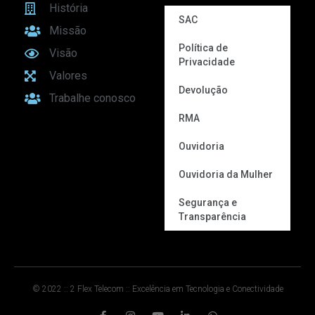
História
SAC
Missão
Política de
Visão
Privacidade
Valores
Devolução
Trabalhe conosco
RMA
Ouvidoria
Ouvidoria da Mulher
Segurança e
Transparência
© 2022 :: 2 Flex Telecom :: Excelência em Tecnologia e Conectividade