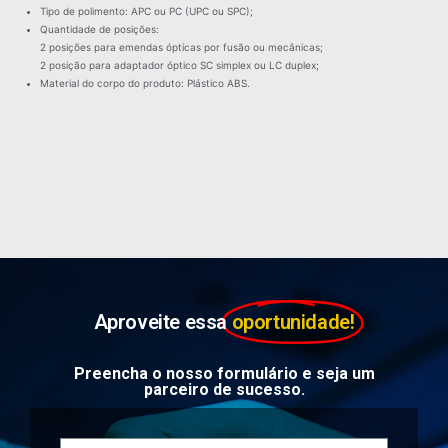
Tipo de polimento: APC ou PC (UPC ou SPC);
Quantidade de posições:
2 posições para emendas ópticas por fusão ou mecânicas;
2 posição para adaptador óptico SC simplex ou LC duplex;
Material do corpo do produto: Plástico ABS.
Aproveite essa
oportunidade!
Preencha o nosso formulário e seja um
parceiro de sucesso.