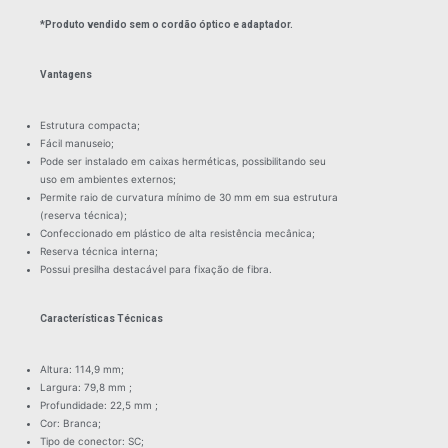
*Produto vendido sem o cordão óptico e adaptador.
Vantagens
Estrutura compacta;
Fácil manuseio;
Pode ser instalado em caixas herméticas, possibilitando seu
uso em ambientes externos;
Permite raio de curvatura mínimo de 30 mm em sua estrutura
(reserva técnica);
Confeccionado em plástico de alta resistência mecânica;
Reserva técnica interna;
Possui presilha destacável para fixação de fibra.
Características Técnicas
Altura: 114,9 mm;
Largura: 79,8 mm ;
Profundidade: 22,5 mm ;
Cor: Branca;
Tipo de conector: SC;