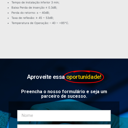
Tempo de instalação inferior 3 min;
Baixa Perda de inserção ≤ 0.3dB;
Perda do retorno: ≥ – 40dB;
Taxa de reflexão: ≥ 45 ~ 53dB;
Temperatura de Operação: – 40 ~ +85°C.
Aproveite essa
oportunidade!
Preencha o nosso formulário e seja um
parceiro de sucesso.