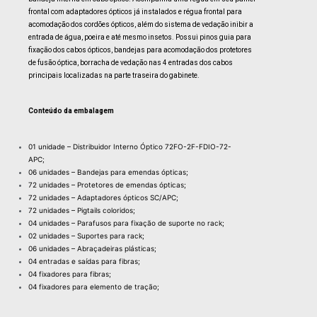
frontal com adaptadores ópticos já instalados e régua frontal para
acomodação dos cordões ópticos, além do sistema de vedação inibir a
entrada de água, poeira e até mesmo insetos. Possui pinos guia para
fixação dos cabos ópticos, bandejas para acomodação dos protetores
de fusão óptica, borracha de vedação nas 4 entradas dos cabos
principais localizadas na parte traseira do gabinete.
Conteúdo da embalagem
01 unidade – Distribuidor Interno Óptico 72FO-2F-FDIO-72-
APC;
06 unidades – Bandejas para emendas ópticas;
72 unidades – Protetores de emendas ópticas;
72 unidades – Adaptadores ópticos SC/APC;
72 unidades – Pigtails coloridos;
04 unidades – Parafusos para fixação de suporte no rack;
02 unidades – Suportes para rack;
06 unidades – Abraçadeiras plásticas;
04 entradas e saídas para fibras;
04 fixadores para fibras;
04 fixadores para elemento de tração;