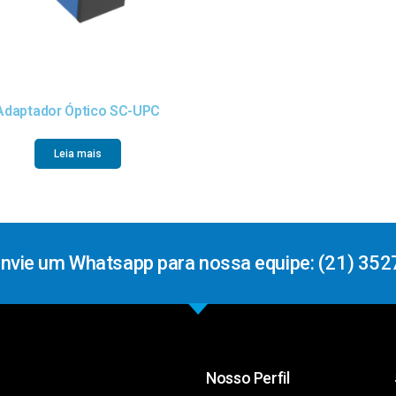
Adaptador Óptico SC-UPC
Leia mais
Envie um Whatsapp para nossa equipe: (21) 352
Nosso Perfil