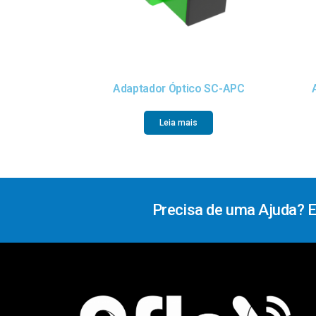
Adaptador Óptico SC-APC
Leia mais
Precisa de uma Ajuda? 