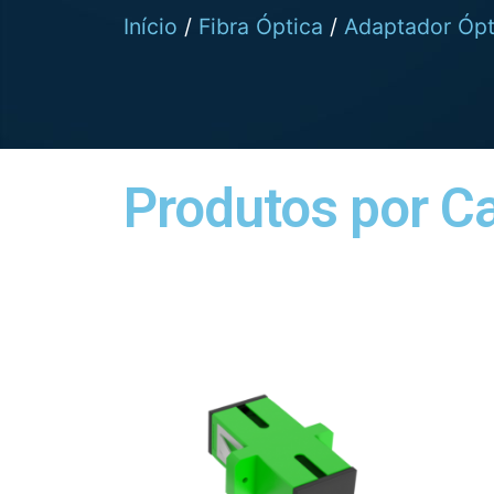
Início
/
Fibra Óptica
/
Adaptador Ópt
Produtos por C