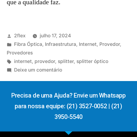
que a qualidade faz.
2flex
julho 17, 2024
Fibra Óptica
,
Infraestrutura
,
Internet
,
Provedor
,
Provedores
internet
,
provedor
,
splitter
,
splitter óptico
Deixe um comentário
Precisa de uma Ajuda? Envie um Whatsapp
para nossa equipe: (21) 3527-0052 | (21)
3950-5540