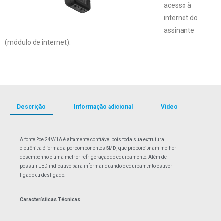
acesso à
internet do
assinante
(módulo de internet).
Descrição
Informação adicional
Vídeo
A fonte Poe 24V/1A é altamente confiável pois toda sua estrutura
eletrônica é formada por componentes SMD, que proporcionam melhor
desempenho e uma melhor refrigeração do equipamento. Além de
possuir LED indicativo para informar quando o equipamento estiver
ligado ou desligado.
Características Técnicas