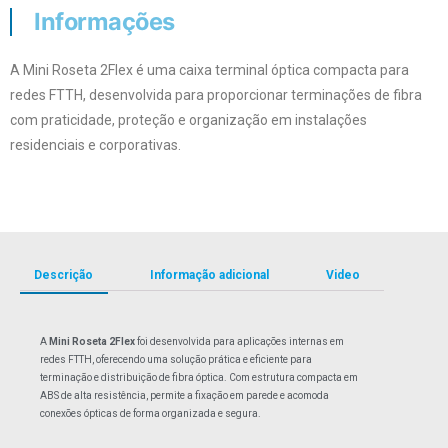
Informações
A Mini Roseta 2Flex é uma caixa terminal óptica compacta para
redes FTTH, desenvolvida para proporcionar terminações de fibra
com praticidade, proteção e organização em instalações
residenciais e corporativas.
Descrição
Informação adicional
Video
A
Mini Roseta 2Flex
foi desenvolvida para aplicações internas em
redes FTTH, oferecendo uma solução prática e eficiente para
terminação e distribuição de fibra óptica. Com estrutura compacta em
ABS de alta resistência, permite a fixação em parede e acomoda
conexões ópticas de forma organizada e segura.