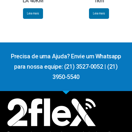
LA 40KM
1km
Leia mais
Leia mais
Precisa de uma Ajuda? Envie um Whatsapp
para nossa equipe: (21) 3527-0052 | (21)
3950-5540