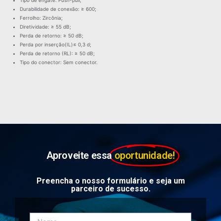
Durabilidade de conexão: ≥ 600;
Ferrolho: Zircônia;
Diretividade: ≥ 55 dB;
Perda de retorno: ≥ 50 dB;
Perda por inserção(IL)≤ 0,3 d;
Perda de retorno (RL): ≥ 50 dB;
Tipo do conector: Sem conector.
Aproveite essa
oportunidade!
Preencha o nosso formulário e seja um
parceiro de sucesso.