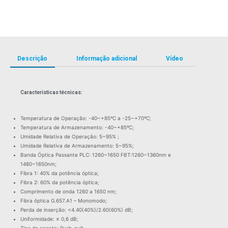
Descrição
Informação adicional
Vídeo
Características técnicas:
Temperatura de Operação: -40~+85ºC a -25~+70ºC;
Temperatura de Armazenamento: -40~+85ºC;
Umidade Relativa de Operação: 5~95% ;
Umidade Relativa de Armazenamento: 5~95%;
Banda Óptica Passante PLC: 1260~1650 FBT:1260~1360nm e
1480~1650nm;
Fibra 1: 40% da potência óptica;
Fibra 2: 60% da potência óptica;
Comprimento de onda 1260 a 1650 nm;
Fibra óptica G.657.A1 – Monomodo;
Perda de inserção: <4.40(40%)/2.60(60%) dB;
Uniformidade: ≤ 0,6 dB;
Tipo de engate: Push-pull;