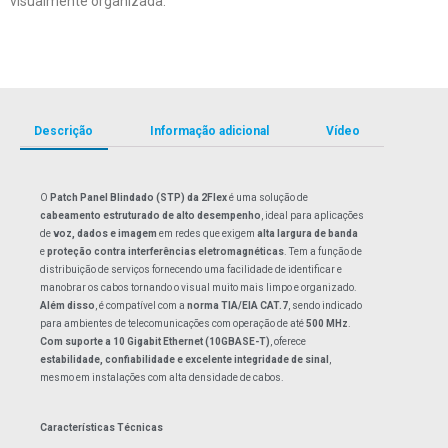
visualmente organizada.
Descrição
Informação adicional
Vídeo
O
Patch Panel Blindado (STP) da 2Flex
é uma solução de
cabeamento estruturado de alto desempenho
, ideal para aplicações
de
voz, dados e imagem
em redes que exigem
alta largura de banda
e
proteção contra interferências eletromagnéticas
. Tem a função de
distribuição de serviços fornecendo uma facilidade de identificar e
manobrar os cabos tornando o visual muito mais limpo e organizado.
Além disso
, é compatível com a
norma TIA/EIA CAT.7
, sendo indicado
para ambientes de telecomunicações com operação de até
500 MHz
.
Com suporte a 10 Gigabit Ethernet (10GBASE-T)
, oferece
estabilidade, confiabilidade e excelente integridade de sinal
,
mesmo em instalações com alta densidade de cabos.
Características Técnicas