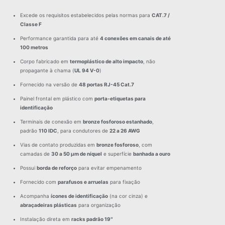
Excede os requisitos estabelecidos pelas normas para
CAT.7 /
Classe F
Performance garantida para até
4 conexões em canais de até
100 metros
Corpo fabricado em
termoplástico de alto impacto
, não
propagante à chama (
UL 94 V-0
)
Fornecido na versão de
48 portas RJ-45 Cat.7
Painel frontal em plástico com
porta-etiquetas para
identificação
Terminais de conexão em
bronze fosforoso estanhado
,
padrão
110 IDC
, para condutores de
22 a 26 AWG
Vias de contato produzidas em
bronze fosforoso
, com
camadas de
30 a 50 μm de níquel
e superfície
banhada a ouro
Possui
borda de reforço
para evitar empenamento
Fornecido com
parafusos e arruelas
para fixação
Acompanha
ícones de identificação
(na cor cinza) e
abraçadeiras plásticas
para organização
Instalação direta em
racks padrão 19″