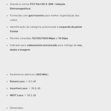
Atende à norma
FCC Part 68.5
(
EMI – Indução
Eletromagnética
)
Fornecido com
guia traseiro
para melhor organização dos
cabos
Identificação da categoria posicionada à
esquerda do painel
frontal
Permite conexões
10/100/1000 Mbps
e
10 Gbps
Indicado para
cabeamento estruturado
para tráfego de
voz,
dados e imagens
Parâmetros elétricos (
500 MHz
):
Return Loss:
> 8.0 dB
Insertion Loss:
< 38.8 dB
NEXT Loss:
> 36.5 dB
Dimensões: