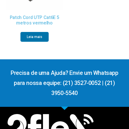
Patch Cord UTP Cat6E 5
metros vermelho
Leia mais
Precisa de uma Ajuda? Envie um Whatsapp
para nossa equipe: (21) 3527-0052 | (21)
3950-5540