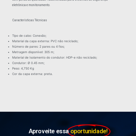
eletrônica e monitoramento.
Características Técnicas
Tipo de cabo: Conexão;
Material da capa externa: PVC não reciclado;
Número de pares: 2 pares ou 4 fios;
Metragem disponível: 305 m;
Material de Isolamento do condutor: HDP-e não reciclado;
Condutor: Ø 0.45 mm;
Peso: 4,750 Kg
Cor da capa externa: preta.
Aproveite essa
oportunidade!