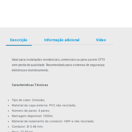
Descrição
Informação adicional
Vídeo
Ideal para instalações residenciais, comerciais ou para uso em CFTV
sem perda de qualidade. Recomendado para sistemas de segurança
eletrônica e monitoramento.
Características Técnicas
Tipo de cabo: Conexão;
Material da capa externa: PVC não reciclado;
Número de pares: 4 pares;
Metragem disponível: 1000m;
Material de Isolamento do condutor: HDP-e não reciclado;
Condutor: Ø 0.48 mm;
Peso: 22,50 kg;