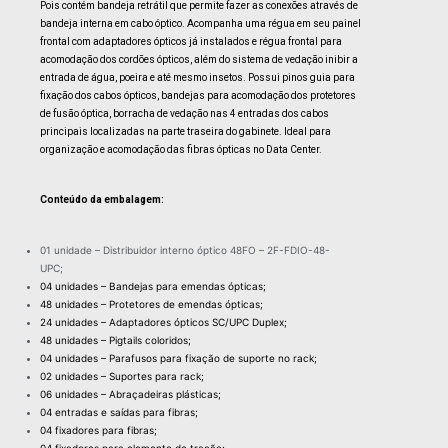
Pois contém bandeja retrátil que permite fazer as conexões através de
bandeja interna em cabo óptico. Acompanha uma régua em seu painel
frontal com adaptadores ópticos já instalados e régua frontal para
acomodação dos cordões ópticos, além do sistema de vedação inibir a
entrada de água, poeira e até mesmo insetos. Possui pinos guia para
fixação dos cabos ópticos, bandejas para acomodação dos protetores
de fusão óptica, borracha de vedação nas 4 entradas dos cabos
principais localizadas na parte traseira do gabinete. Ideal para
organização e acomodação das fibras ópticas no Data Center.
Conteúdo da embalagem:
01 unidade – Distribuidor interno óptico 48FO – 2F-FDIO-48-
UPC;
04 unidades – Bandejas para emendas ópticas;
48 unidades – Protetores de emendas ópticas;
24 unidades – Adaptadores ópticos SC/UPC Duplex;
48 unidades – Pigtails coloridos;
04 unidades – Parafusos para fixação de suporte no rack;
02 unidades – Suportes para rack;
06 unidades – Abraçadeiras plásticas;
04 entradas e saídas para fibras;
04 fixadores para fibras;
04 fixadores para elemento de tração;