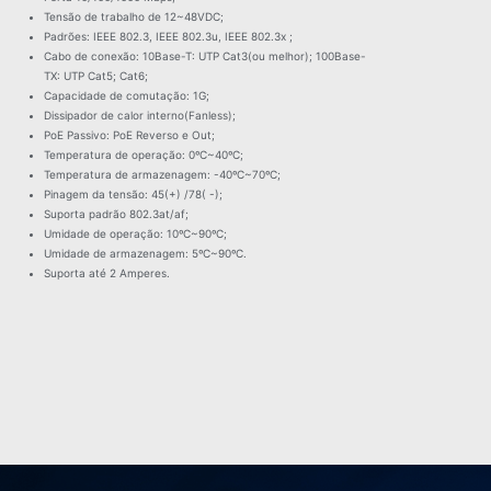
Tensão de trabalho de 12~48VDC;
Padrões: IEEE 802.3, IEEE 802.3u, IEEE 802.3x ;
Cabo de conexão: 10Base-T: UTP Cat3(ou melhor); 100Base-
TX: UTP Cat5; Cat6;
Capacidade de comutação: 1G;
Dissipador de calor interno(Fanless);
PoE Passivo: PoE Reverso e Out;
Temperatura de operação: 0ºC~40ºC;
Temperatura de armazenagem: -40ºC~70ºC;
Pinagem da tensão: 45(+) /78( -);
Suporta padrão 802.3at/af;
Umidade de operação: 10ºC~90ºC;
Umidade de armazenagem: 5ºC~90ºC.
Suporta até 2 Amperes.