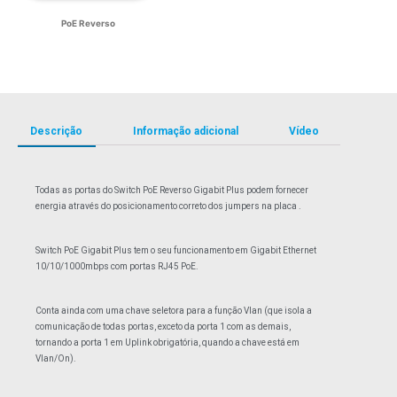
PoE Reverso
Descrição
Informação adicional
Vídeo
Todas as portas do Switch PoE Reverso Gigabit Plus podem fornecer
energia através do posicionamento correto dos jumpers na placa .
Switch PoE Gigabit Plus tem o seu funcionamento em Gigabit Ethernet
10/10/1000mbps com portas RJ45 PoE.
Conta ainda com uma chave seletora para a função Vlan (que isola a
comunicação de todas portas, exceto da porta 1 com as demais,
tornando a porta 1 em Uplink obrigatória, quando a chave está em
Vlan/On).