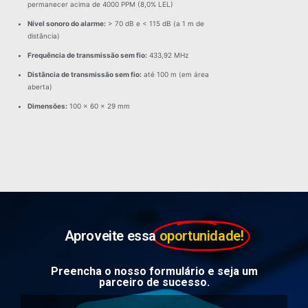
permanecer acima de 4000 PPM (8,0% LEL)
Nível sonoro do alarme:
> 70 dB e < 115 dB (a 1 m de
distância)
Frequência de transmissão sem fio:
433,92 MHz
Distância de transmissão sem fio:
até 100 m (em área
aberta)
Dimensões:
100 × 60 × 29 mm
Aproveite essa
oportunidade!
Preencha o nosso formulário e seja um
parceiro de sucesso.