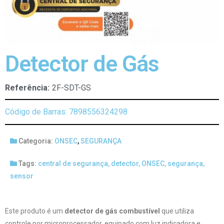
Detector de Gás
Referência:
2F-SDT-GS
Código de Barras: 7898556324298
Categoria:
ONSEC
,
SEGURANÇA
Tags:
central de segurança
,
detector
,
ONSEC
,
segurança
,
sensor
Este produto é um
detector de gás combustível
que utiliza
controle por microprocessador, equipado com luz indicadora e