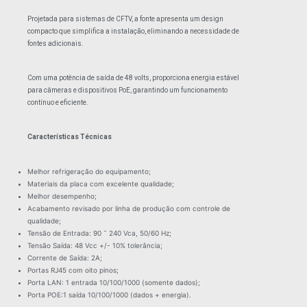
Projetada para sistemas de CFTV, a fonte apresenta um design
compacto que simplifica a instalação, eliminando a necessidade de
fontes adicionais.
Com uma potência de saída de 48 volts, proporciona energia estável
para câmeras e dispositivos PoE, garantindo um funcionamento
contínuo e eficiente.
Características Técnicas
Melhor refrigeração do equipamento;
Materiais da placa com excelente qualidade;
Melhor desempenho;
Acabamento revisado por linha de produção com controle de
qualidade;
Tensão de Entrada: 90 ˜ 240 Vca, 50/60 Hz;
Tensão Saída: 48 Vcc +/- 10% tolerância;
Corrente de Saída: 2A;
Portas RJ45 com oito pinos;
Porta LAN: 1 entrada 10/100/1000 (somente dados);
Porta POE:1 saída 10/100/1000 (dados + energia).