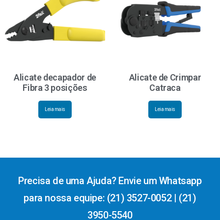
Alicate decapador de
Alicate de Crimpar
Fibra 3 posições
Catraca
Leia mais
Leia mais
Precisa de uma Ajuda? Envie um Whatsapp
para nossa equipe: (21) 3527-0052 | (21)
3950-5540