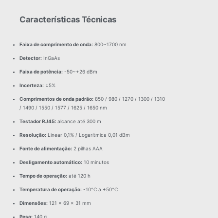
Características Técnicas
Faixa de comprimento de onda:
800~1700 nm
Detector:
InGaAs
Faixa de potência:
-50~+26 dBm
Incerteza:
±5%
Comprimentos de onda padrão:
850 / 980 / 1270 / 1300 / 1310
/ 1490 / 1550 / 1577 / 1625 / 1650 nm
Testador RJ45:
alcance até 300 m
Resolução:
Linear 0,1% / Logarítmica 0,01 dBm
Fonte de alimentação:
2 pilhas AAA
Desligamento automático:
10 minutos
Tempo de operação:
até 120 h
Temperatura de operação:
-10°C a +50°C
Dimensões:
121 × 69 × 31 mm
Peso:
140 g