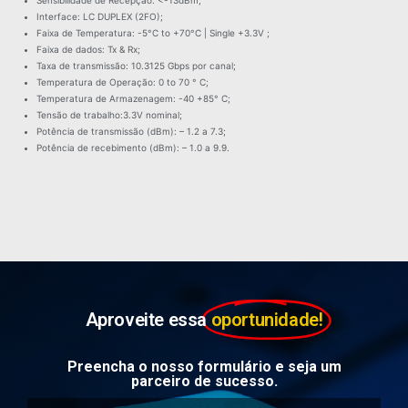
Interface: LC DUPLEX (2FO);
Faixa de Temperatura: -5°C to +70°C | Single +3.3V ;
Faixa de dados: Tx & Rx;
Taxa de transmissão: 10.3125 Gbps por canal;
Temperatura de Operação: 0 to 70 ° C;
Temperatura de Armazenagem: -40 +85° C;
Tensão de trabalho:3.3V nominal;
Potência de transmissão (dBm): – 1.2 a 7.3;
Potência de recebimento (dBm): – 1.0 a 9.9.
Aproveite essa
oportunidade!
Preencha o nosso formulário e seja um
parceiro de sucesso.