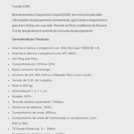
Função DDM
Monitoramento e Diagnóstico Digital(DDM), tem como função obter
informações do equipamento remotamente, agilizando o diagnóstico e
possíveis falhas em sua rede. Permite verificar a potência da fibra em
Tx e Rx, temperatura e corrente de consumo do equipamento.
Características Técnicas:
Interface Optica compatível com IEEE 802.3ae 10GBASE-LR;
Interface elétrica compativel com SFF-8431;
Hot Plug and Play;
Transmitindo em 1310nm DFB;
Baixo consumo de energia;
Alcance de até 400 metros utilizando fibra mono modo;
Tensão de 3.3V de trabalho;
Peso:0.050 kg;
Dimensões:6 × 2 × 1 cm;
Modelo: SFP+;
Taxa de dados/capacidade: 10Gbps;
Distância de Máxima: 300m;
Comprimento de onda: 850nm;
Comprimento de onda de transmissão e recebimento (nm):
840 to 860;
TX Power/Potência: 0 ~ 2dBm;
Sensibilidade de Recepção: <-13dBm;