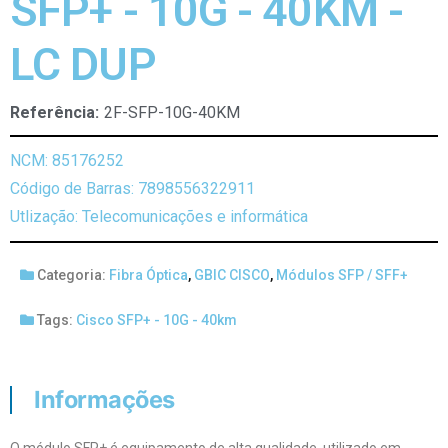
SFP+ - 10G - 40KM -
LC DUP
Referência:
2F-SFP-10G-40KM
NCM: 85176252
Código de Barras: 7898556322911
Utlização: Telecomunicações e informática
Categoria:
Fibra Óptica
,
GBIC CISCO
,
Módulos SFP / SFF+
Tags:
Cisco SFP+ - 10G - 40km
Informações
O módulo SFP+ é equipamento de alta qualidade, utilizado em