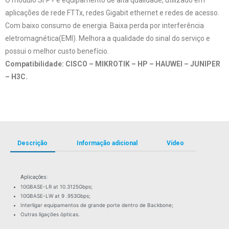
aplicações de rede FTTx, redes Gigabit ethernet e redes de acesso.
Com baixo consumo de energia. Baixa perda por interferência
eletromagnética(EMI). Melhora a qualidade do sinal do serviço e
possui o melhor custo benefício.
Compatibilidade: CISCO – MIKROTIK – HP – HAUWEI – JUNIPER
– H3C.
Descrição
Informação adicional
Vídeo
Aplicações:
10GBASE-LR at 10.3125Gbps;
10GBASE-LW at 9 .953Gbps;
Interligar equipamentos de grande porte dentro de Backbone;
Outras ligações ópticas.