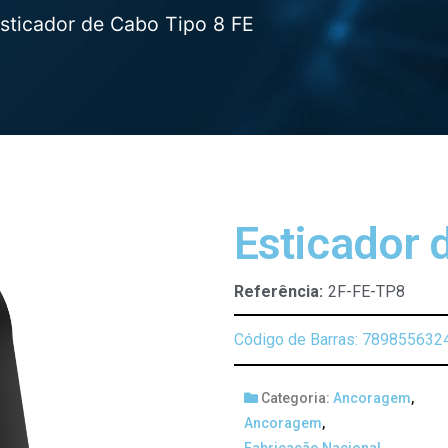
sticador de Cabo Tipo 8 FE
Esticador 
Referência:
2F-FE-TP8
Código de Barras: 789855632
Categoria:
Ancoragem
,
Ancoragem
,