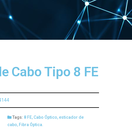
de Cabo Tipo 8 FE
4144
Tags:
8 FE
,
Cabo Óptico
,
esticador de
cabo
,
Fibra Óptica.