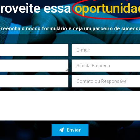
roveite essa
oportunida
reencha o nosso formulário e seja um parceiro de sucess
Enviar