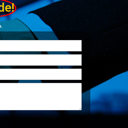
de!
o.