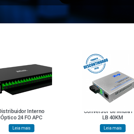
Distribuidor Interno
Conversor de Mídia 
Óptico 24 FO APC
LB 40KM
Leia mais
Leia mais