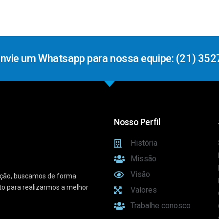
Envie um Whatsapp para nossa equipe: (21) 352
Nosso Perfil
História
Missão
Visão
vação, buscamos de forma
sto para realizarmos a melhor
Valores
Trabalhe conosco