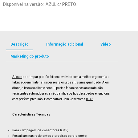
Disponível na versão: AZUL c/ PRETO.
Descrição
Informação adicional
Vídeo
Marketing do produto
Alicate
de crimpar padrão foi desenvolvido com a melhor ergonomia e
fabricado em material super resistente de altíssima qualidade. Além
disso, a boca do alicate possui partes feitas de aço as quais são
resistentes e duradouras e não danifica os fios decapados e funciona
com perfeita precisão. É compatível Com Conectores
RJ45
.
Características Técnicas
Para crimpagem de conectores RJ45;
Possui lâminas resistentes e precisas para o corte;