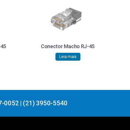
-45
Conector Macho RJ-45
Leia mais
7-0052 | (21) 3950-5540