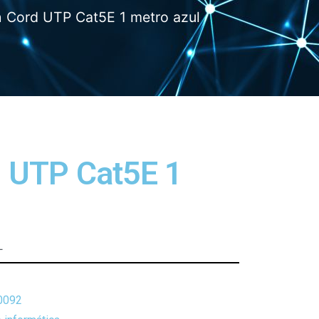
h Cord UTP Cat5E 1 metro azul
 UTP Cat5E 1
L
0092