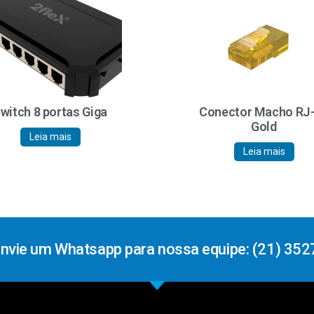
witch 8 portas Giga
Conector Macho RJ
Gold
Leia mais
Leia mais
Envie um Whatsapp para nossa equipe: (21) 352