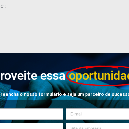
C ;
roveite essa
oportunida
reencha o nosso formulário e seja um parceiro de sucess