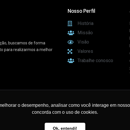
Nosso Perfil
História
Missão
Visão
vação, buscamos de forma
sto para realizarmos a melhor
Valores
Trabalhe conosco
e Conectividade
melhorar o desempenho, analisar como você interage em nosso sit
concorda com o uso de cookies.
Ok, entendi!