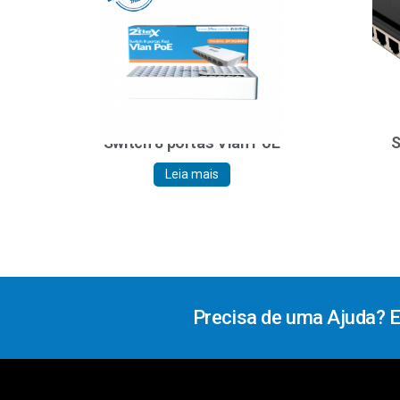
Switch 8 portas Vlan PoE
S
Leia mais
Precisa de uma Ajuda? 