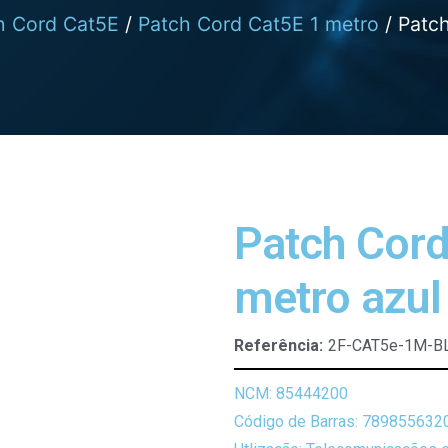
h Cord Cat5E
/
Patch Cord Cat5E 1 metro
/ Patc
Patch Cord
metro azul
Referência:
2F-CAT5e-1M-B
NCM: 85444200
Código de Barras: 789855632