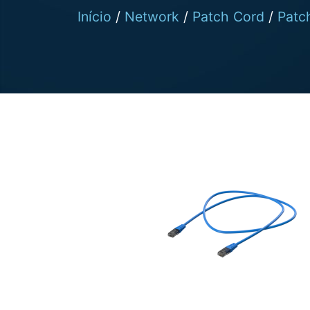
Início
/
Network
/
Patch Cord
/
Patc