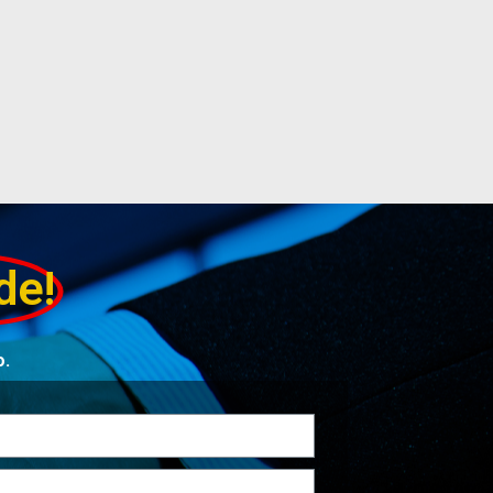
de!
o.