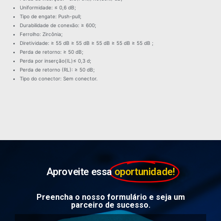
Uniformidade: ≤ 0,6 dB;
Tipo de engate: Push-pull;
Durabilidade de conexão: ≥ 600;
Ferrolho: Zircônia;
Diretividade: ≥ 55 dB ≥ 55 dB ≥ 55 dB ≥ 55 dB ≥ 55 dB ;
Perda de retorno: ≥ 50 dB;
Perda por inserção(IL)≤ 0,3 d;
Perda de retorno (RL): ≥ 50 dB;
Tipo do conector: Sem conector.
Aproveite essa
oportunidade!
Preencha o nosso formulário e seja um
parceiro de sucesso.