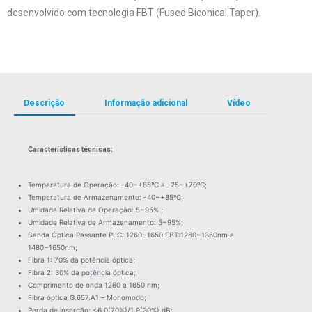
desenvolvido com tecnologia FBT (Fused Biconical Taper).
Descrição
Informação adicional
Vídeo
Características técnicas:
Temperatura de Operação: -40~+85ºC a -25~+70ºC;
Temperatura de Armazenamento: -40~+85ºC;
Umidade Relativa de Operação: 5~95% ;
Umidade Relativa de Armazenamento: 5~95%;
Banda Óptica Passante PLC: 1260~1650 FBT:1260~1360nm e
1480~1650nm;
Fibra 1: 70% da potência óptica;
Fibra 2: 30% da potência óptica;
Comprimento de onda 1260 a 1650 nm;
Fibra óptica G.657.A1 – Monomodo;
Perda de inserção: <6.0(70%)/1.9(30%) dB;