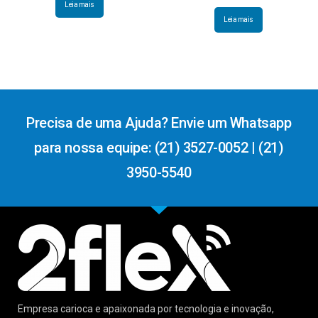
Leia mais
Leia mais
Precisa de uma Ajuda? Envie um Whatsapp
para nossa equipe: (21) 3527-0052 | (21)
3950-5540
Empresa carioca e apaixonada por tecnologia e inovação,