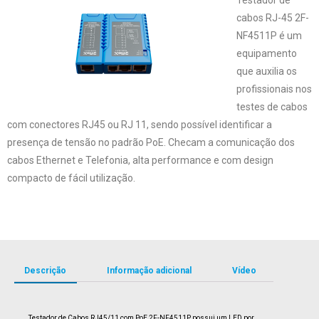
cabos RJ-45 2F-
NF4511P é um
equipamento
que auxilia os
profissionais nos
testes de cabos
com conectores RJ45 ou RJ 11, sendo possível identificar a
presença de tensão no padrão PoE. Checam a comunicação dos
cabos Ethernet e Telefonia, alta performance e com design
compacto de fácil utilização.
Descrição
Informação adicional
Vídeo
Testador de Cabos RJ45/11 com PoE
2F-NF4511P
possui um LED por