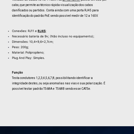
cabo, que permite ao técnico rápida visualização dos cabos
danificados ou partidos. Conta ainda com uma porta RJ45 para
identificação do padrão PoE sendo possível medir de 12 a 165V.
Conexões: RJ11 e
RJ45
;
Necessário bateria de 9v; (Não incluso no equipamento);
Dimensões: 10,4×9,6×2,7cm;
Peso: 200g;
Material: Polipropileno;
Plug And Play: Simples.
Função
Testa condutores 1,2,3,4,5,6,7,8, possibilitando identificar a
integridade destes, ou seja anomalias nas vias e sua polarização. É
possível testar padrão T568A e T568B sendo esse CAT5e.