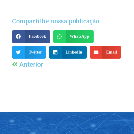
Compartilhe nossa publicação
Facebook
WhatsApp
Twitter
LinkedIn
Email
Anterior