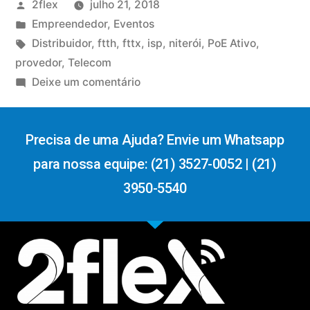
2flex
julho 21, 2018
Empreendedor
,
Eventos
Distribuidor
,
ftth
,
fttx
,
isp
,
niterói
,
PoE Ativo
,
provedor
,
Telecom
Deixe um comentário
Precisa de uma Ajuda? Envie um Whatsapp
para nossa equipe: (21) 3527-0052 | (21)
3950-5540