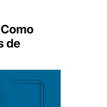
r Como
s de