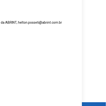
l da ABRINT,
helton.posseti@abrint.com.br