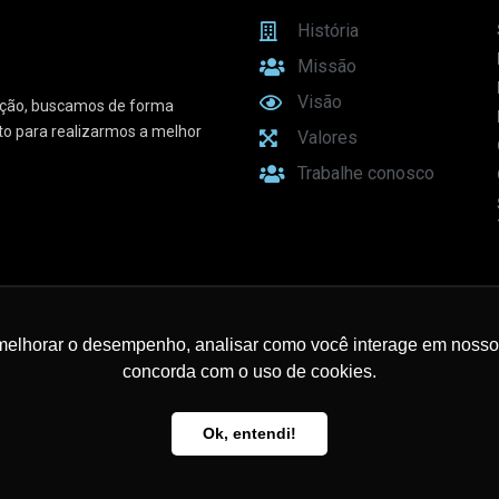
História
Missão
Visão
vação, buscamos de forma
sto para realizarmos a melhor
Valores
Trabalhe conosco
e Conectividade
melhorar o desempenho, analisar como você interage em nosso sit
concorda com o uso de cookies.
Ok, entendi!