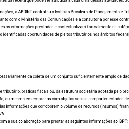
tes da receita que pode ser atribuída a cada uma dessas atividades, S
ções, a ABRINT contratou o Instituto Brasileiro de Planejamento e Tri
anto com o Ministério das Comunicações e a consultoria por esse contra
es as informações prestadas e contextualizará formalmente os critéri
identificadas oportunidades de pleitos tributários nos âmbitos federal 
ecessariamente da coleta de um conjunto suficientemente amplo de dado
ributário, práticas fiscais ou, da estrutura societária adotada pelo p
u não, ou mesmo em empresas com objetos sociais compartimentados de 
se das informações que corroborem o volume de recursos (insumos) fina
VA.
om a sua colaboração para prestar as seguintes informações ao IBPT: