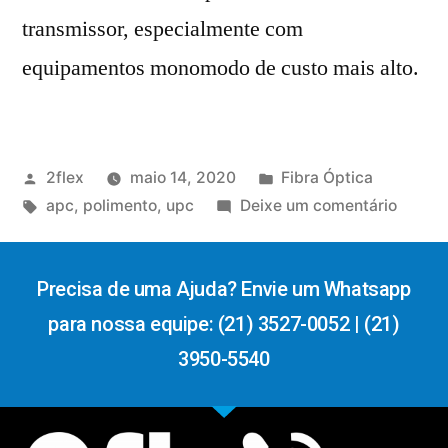
transmissor, especialmente com
equipamentos monomodo de custo mais alto.
2flex
maio 14, 2020
Fibra Óptica
apc
,
polimento
,
upc
Deixe um comentário
Precisa de uma Ajuda? Envie um Whatsapp
para nossa equipe: (21) 3527-0052 | (21)
3950-5540